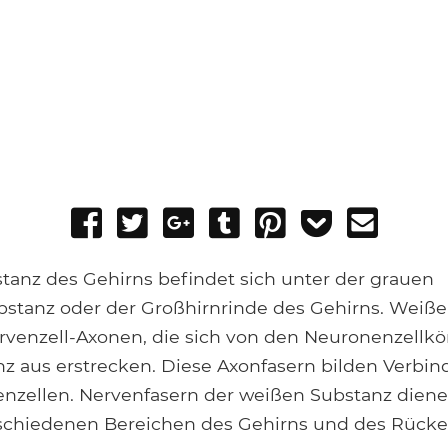
Share
Tweet
Share
Post
Pin
Add
Send
on
on
to
it
to
email
Facebook
Google+
Tumblr
Pocket
tanz des Gehirns befindet sich unter der grauen
stanz oder der Großhirnrinde des Gehirns. Weiße
rvenzell-Axonen, die sich von den Neuronenzellkö
z aus erstrecken. Diese Axonfasern bilden Verbi
nzellen. Nervenfasern der weißen Substanz diene
rschiedenen Bereichen des Gehirns und des Rück