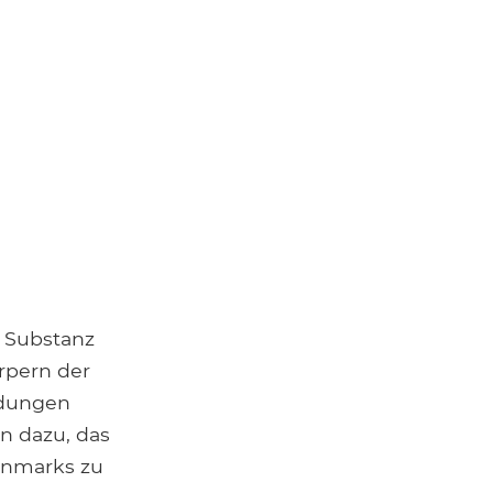
 Substanz
rpern der
ndungen
n dazu, das
enmarks zu