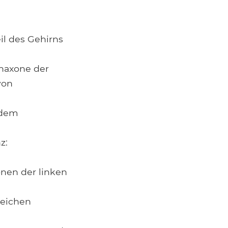
il des Gehirns
enaxone der
von
 dem
z:
nen der linken
leichen