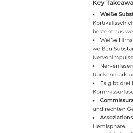
Key Takeawa
Weiße Subs
Kortikalisschic
besteht aus we
Weiße Hirns
weißen Substan
Nervenimpulse
Nervenfaser
Rückenmark un
Es gibt dre
Kommissurfaser
Commissura
und rechten Ge
Assoziations
Hemisphäre.