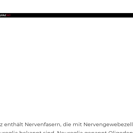
 enthält Nervenfasern, die mit Nervengewebezel
Neuroglia bekannt sind. Neuroglia genannt Oligode