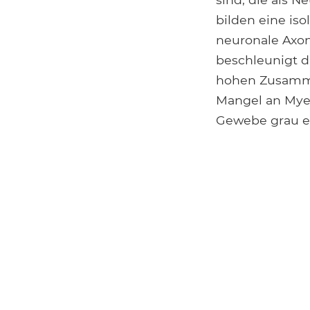
bilden eine is
neuronale Axon
beschleunigt d
hohen Zusammen
Mangel an Myel
Gewebe grau er