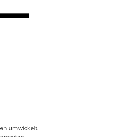
len umwickelt
ndrozyten