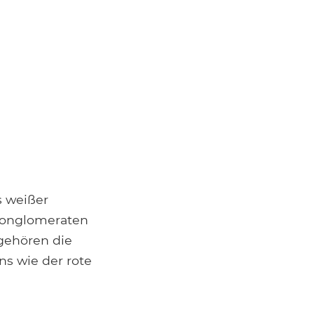
s weißer
 Konglomeraten
 gehören die
ns wie der rote