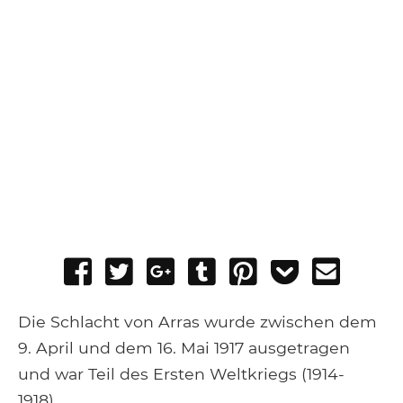
Share
Tweet
Share
Post
Pin
Add
Send
on
on
to
it
to
email
Facebook
Google+
Tumblr
Pocket
Die Schlacht von Arras wurde zwischen dem
9. April und dem 16. Mai 1917 ausgetragen
und war Teil des Ersten Weltkriegs (1914-
1918)..