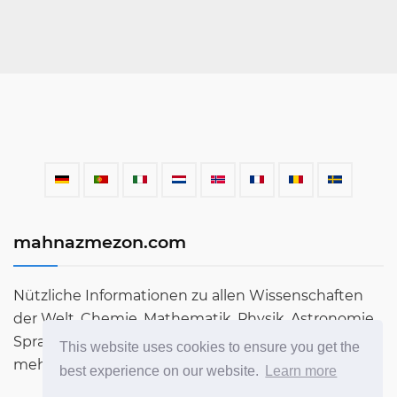
mahnazmezon.com
Nützliche Informationen zu allen Wissenschaften
der Welt. Chemie, Mathematik, Physik, Astronomie,
Sprachen, Literatur und vieles mehr. Erfahren Sie
This website uses cookies to ensure you get the
mehr über die Welt in unserem Blog!
best experience on our website.
Learn more