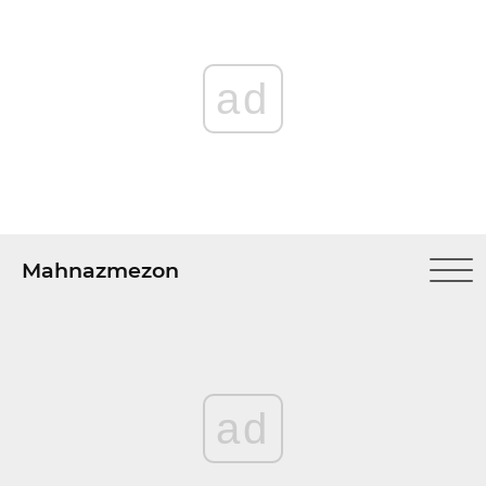
ad
Mahnazmezon
ad