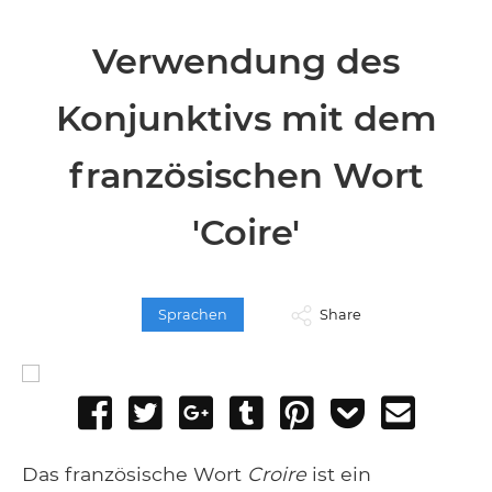
Verwendung des
Konjunktivs mit dem
französischen Wort
'Coire'
Sprachen
Share
Share
Tweet
Share
Post
Pin
Add
Send
on
on
to
it
to
email
Facebook
Google+
Tumblr
Pocket
Das französische Wort
Croire
ist ein