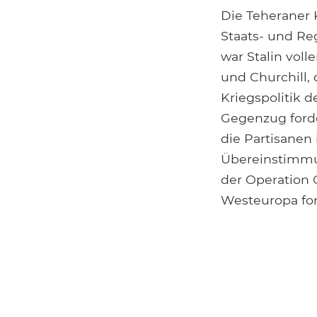
Die Teheraner 
Staats- und Re
war Stalin voll
und Churchill,
Kriegspolitik d
Gegenzug forde
die Partisanen
Übereinstimmun
der Operation 
Westeuropa for