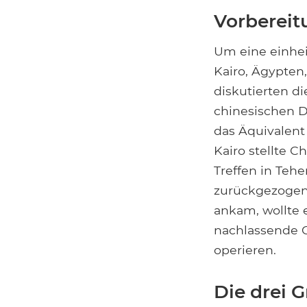
Vorberei
Um eine einheit
Kairo, Ägypte
diskutierten d
chinesischen Di
das Äquivalent
Kairo stellte C
Treffen in Teh
zurückgezogen 
ankam, wollte 
nachlassende G
operieren.
Die drei G