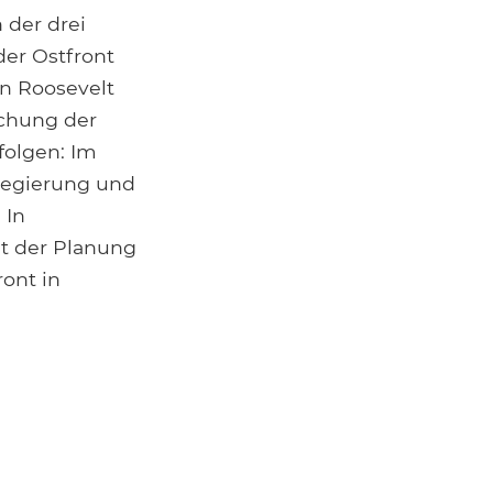
 der drei
er Ostfront
en Roosevelt
ichung der
efolgen: Im
 Regierung und
 In
t der Planung
ont in