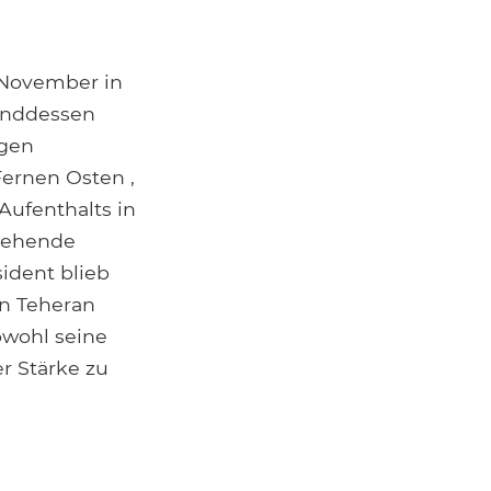
. November in
enddessen
igen
Fernen Osten ,
Aufenthalts in
stehende
ident blieb
in Teheran
bwohl seine
r Stärke zu