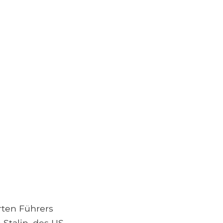
rten Führers
Stalin, des US-