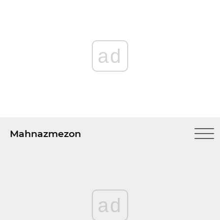
ad
Mahnazmezon
ad