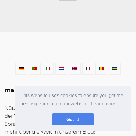
mahnazmezon.com
This website uses cookies to ensure you get the
best experience on our website.
Learn more
Nützliche Informationen zu allen Wissenschaften
der Welt. Chemie, Mathematik, Physik, Astronomie,
Got it!
Sprachen, Literatur und vieles mehr. Erfahren Sie
mehr über die Welt in unserem Blog!