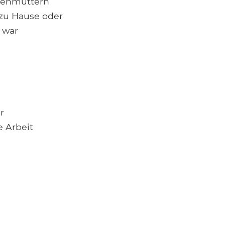
avenmüttern
 zu Hause oder
l war
r
e Arbeit