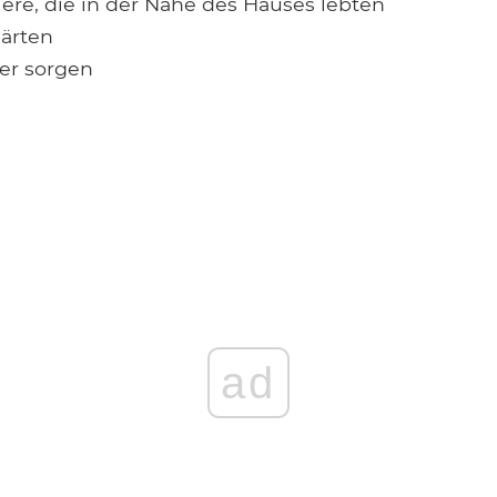
iere, die in der Nähe des Hauses lebten
Gärten
der sorgen
ad