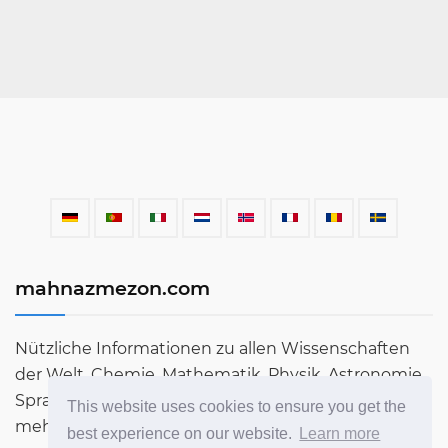
mahnazmezon.com
Nützliche Informationen zu allen Wissenschaften
der Welt. Chemie, Mathematik, Physik, Astronomie,
Sprachen, Literatur und vieles mehr. Erfahren Sie
This website uses cookies to ensure you get the
mehr über die Welt in unserem Blog!
best experience on our website.
Learn more