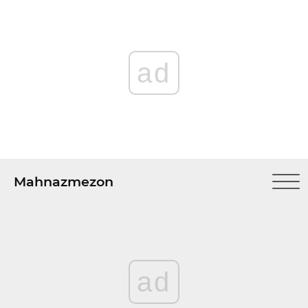
ad
Mahnazmezon
ad