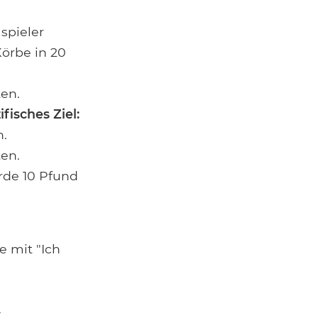
spieler
Körbe in 20
ten.
ifisches Ziel:
n.
ten.
rde 10 Pfund
e mit "Ich
_