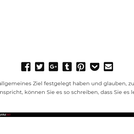
Share
Tweet
Share
Post
Pin
Add
Send
on
on
to
it
to
email
Facebook
Google+
Tumblr
Pocket
 allgemeines Ziel festgelegt haben und glauben, zu
spricht, können Sie es so schreiben, dass Sie es l