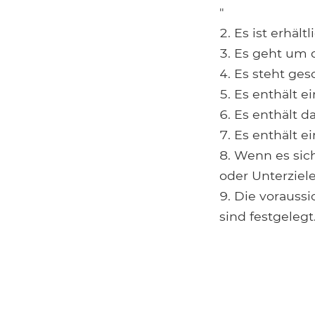
"
Es ist erhält
Es geht um d
Es steht ges
Es enthält e
Es enthält d
Es enthält e
Wenn es sich
oder Unterziele
Die voraussi
sind festgelegt