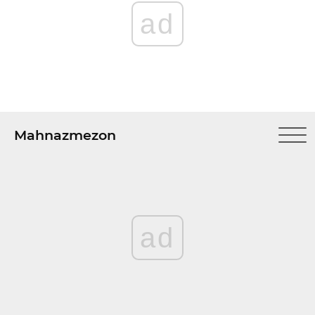
ad
Mahnazmezon
ad