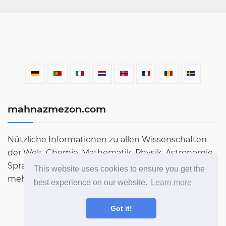
mahnazmezon.com
Nützliche Informationen zu allen Wissenschaften
der Welt. Chemie, Mathematik, Physik, Astronomie,
Sprachen, Literatur und vieles mehr. Erfahren Sie
This website uses cookies to ensure you get the
mehr über die Welt in unserem Blog!
best experience on our website.
Learn more
Got it!