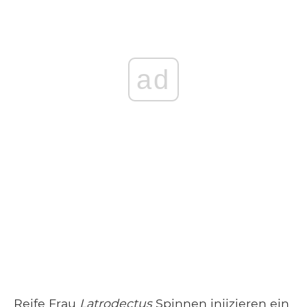
ad
Reife Frau
Latrodectus
Spinnen injizieren ein