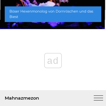
Böser Hexenmonolog von Dornröschen und das
Biest
ad
Mahnazmezon