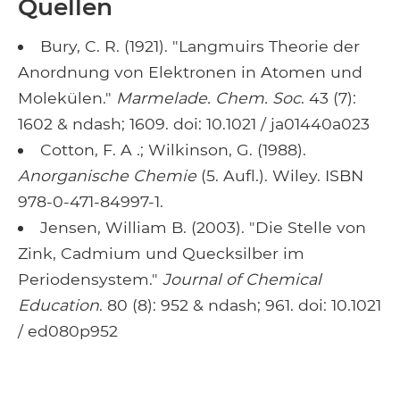
Quellen
Bury, C. R. (1921). "Langmuirs Theorie der
Anordnung von Elektronen in Atomen und
Molekülen."
Marmelade. Chem. Soc
. 43 (7):
1602 & ndash; 1609. doi: 10.1021 / ja01440a023
Cotton, F. A .; Wilkinson, G. (1988).
Anorganische Chemie
(5. Aufl.). Wiley. ISBN
978-0-471-84997-1.
Jensen, William B. (2003). "Die Stelle von
Zink, Cadmium und Quecksilber im
Periodensystem."
Journal of Chemical
Education
. 80 (8): 952 & ndash; 961. doi: 10.1021
/ ed080p952