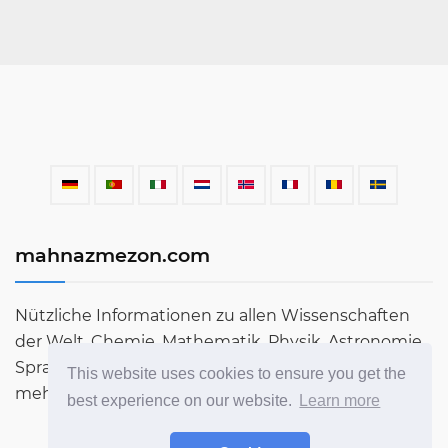
mahnazmezon.com
Nützliche Informationen zu allen Wissenschaften
der Welt. Chemie, Mathematik, Physik, Astronomie,
Sprachen, Literatur und vieles mehr. Erfahren Sie
This website uses cookies to ensure you get the
mehr über die Welt in unserem Blog!
best experience on our website.
Learn more