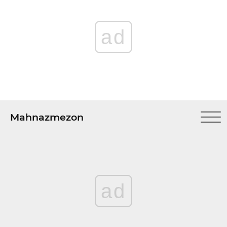
ad
Mahnazmezon
ad