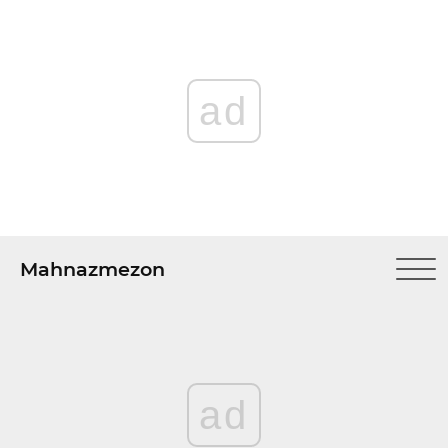
ad
Mahnazmezon
ad