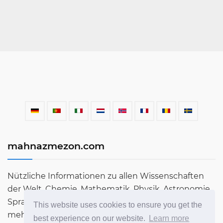
mahnazmezon.com
Nützliche Informationen zu allen Wissenschaften
der Welt. Chemie, Mathematik, Physik, Astronomie,
Sprachen, Literatur und vieles mehr. Erfahren Sie
This website uses cookies to ensure you get the
mehr über die Welt in unserem Blog!
best experience on our website.
Learn more