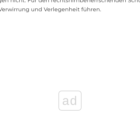
en nicht. Für den rechtshirnbeherrschenden Schü
Verwirrung und Verlegenheit führen.
ad