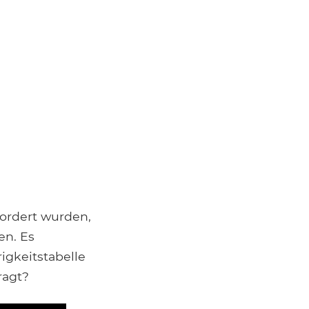
fordert wurden,
en. Es
igkeitstabelle
ragt?