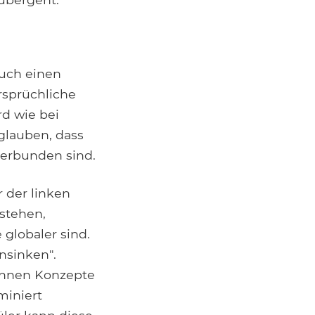
auch einen
rsprüchliche
d wie bei
glauben, dass
erbunden sind.
 der linken
rstehen,
 globaler sind.
nsinken".
können Konzepte
miniert