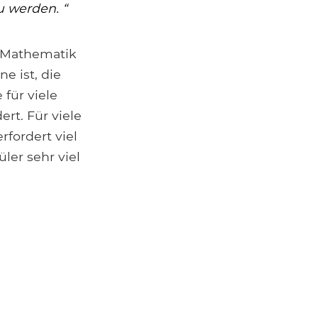
u werden. “
m Mathematik
e ist, die
 für viele
rt. Für viele
rfordert viel
ler sehr viel