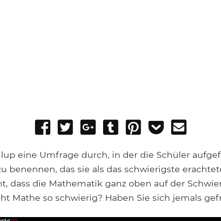
Share
Tweet
Share
Post
Pin
Add
Send
on
on
to
it
to
email
Facebook
Google+
Tumblr
Pocket
llup eine Umfrage durch, in der die Schüler aufge
u benennen, das sie als das schwierigste erachtet
ht, dass die Mathematik ganz oben auf der Schwier
ht Mathe so schwierig? Haben Sie sich jemals gef