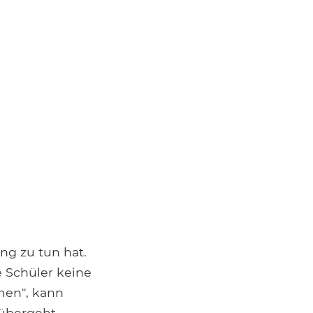
ng zu tun hat.
 Schüler keine
men", kann
übergeht.