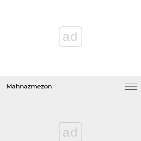
ad
Mahnazmezon
ad