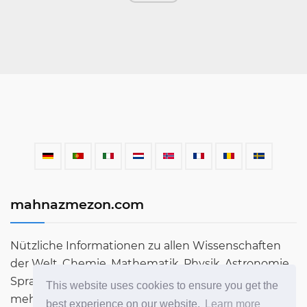
mahnazmezon.com
Nützliche Informationen zu allen Wissenschaften
der Welt. Chemie, Mathematik, Physik, Astronomie,
Sprachen, Literatur und vieles mehr. Erfahren Sie
This website uses cookies to ensure you get the
mehr über die Welt in unserem Blog!
best experience on our website.
Learn more