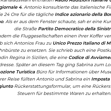
giornale 4
. Antonio konsultierte das italienische 
le 24 Ore
für die tägliche
Indice azionario della Bor
no
. Als er aus dem Fenster schaute, sah er eine K
die Straße
Partito Democratico della Sinist
dem die Fluggesellschaften einen ihrer Koffer ver
b sich Antonios Frau zu
Unico Prezzo Italiano di M
hnbürste zu ersetzen. Sie schrieb auch eine Postka
din Regina in Sizilien, die eine
Codice di Avviame
dresse. Später an diesem Tag ging Sabrina zum Lo
zione Turistica
Büro für Informationen über Mu
rer Reise füllten Antonio und Sabrina ein
Imposta 
iunto
Rückerstattungsformular, um eine Rückers
Steuern für bestimmte Waren zu erhalten