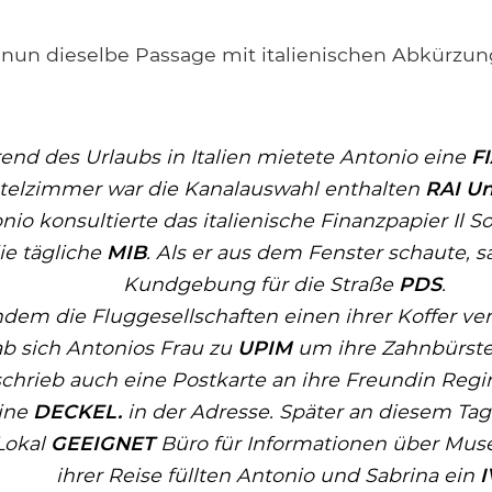
 nun dieselbe Passage mit italienischen Abkürzu
nd des Urlaubs in Italien mietete Antonio eine
F
telzimmer war die Kanalauswahl enthalten
RAI U
nio konsultierte das italienische Finanzpapier
Il S
ie tägliche
MIB
. Als er aus dem Fenster schaute, s
Kundgebung für die Straße
PDS
.
dem die Fluggesellschaften einen ihrer Koffer ver
b sich Antonios Frau zu
UPIM
um ihre Zahnbürste 
schrieb auch eine Postkarte an ihre Freundin Regina
eine
DECKEL.
in der Adresse. Später an diesem Tag
Lokal
GEEIGNET
Büro für Informationen über Mu
ihrer Reise füllten Antonio und Sabrina ein
I