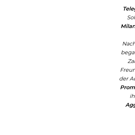
Tele
So
Mila
Nach
bega
Za
Freun
der A
Promo
ih
Agg