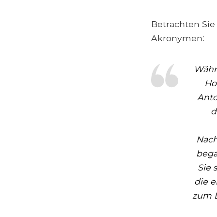
Betrachten Sie
Akronymen:
Währe
Ho
Anto
d
Nach
bega
Sie 
die 
zum 