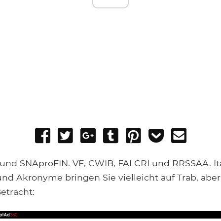
Share
Tweet
Share
Post
Pin
Add
Send
on
on
to
it
to
email
Facebook
Google+
Tumblr
Pocket
 und SNAproFIN. VF, CWIB, FALCRI und RRSSAA. It
d Akronyme bringen Sie vielleicht auf Trab, aber 
Betracht: