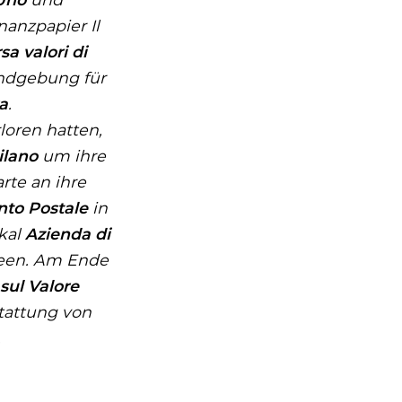
Finanzpapier
Il
sa valori di
undgebung für
ra
.
loren hatten,
ilano
um ihre
rte an ihre
nto Postale
in
kal
Azienda di
seen. Am Ende
sul Valore
tattung von
.