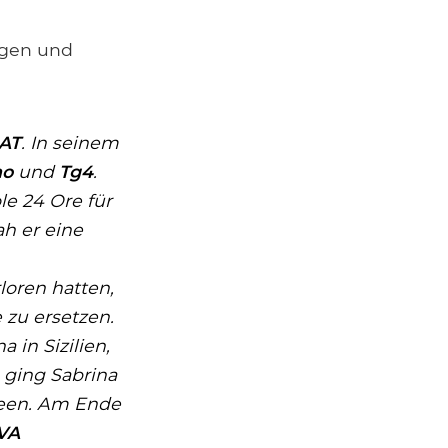
ngen und
IAT
. In seinem
no
und
Tg4
.
ole 24 Ore
für
ah er eine
loren hatten,
zu ersetzen.
 in Sizilien,
 ging Sabrina
seen. Am Ende
VA