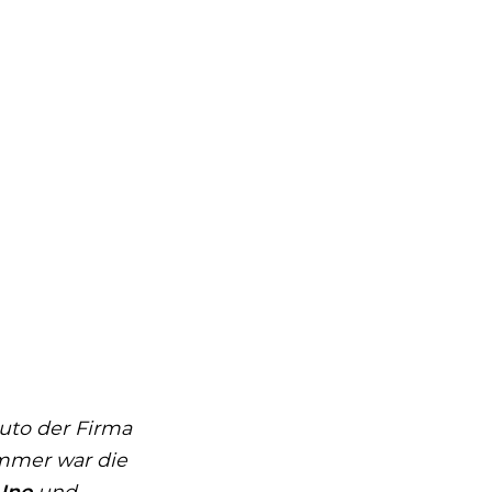
uto der Firma
immer war die
 Uno
und