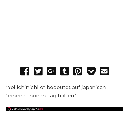
Share
Tweet
Share
Post
Pin
Add
Send
on
on
to
it
to
email
Facebook
Google+
Tumblr
Pocket
"Yoi ichinichi o" bedeutet auf japanisch
"einen schönen Tag haben".