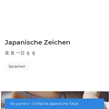
Japanische Zeichen
良 良 一日 を を
Sprachen
Yoi yume o - Einfache japanische Sätze