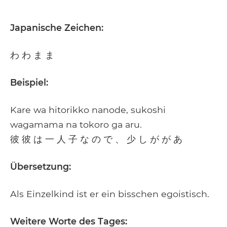
Japanische Zeichen:
わ わ ま ま
Beispiel:
Kare wa hitorikko nanode, sukoshi
wagamama na tokoro ga aru.
彼 彼 は 一 人 子 な の で 、 少 し が が あ
Übersetzung:
Als Einzelkind ist er ein bisschen egoistisch.
Weitere Worte des Tages: