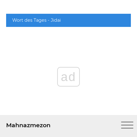
Wort des Tages - Jidai
ad
Mahnazmezon