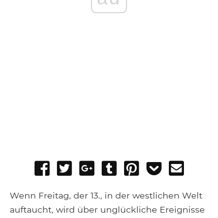
Share
Tweet
Share
Post
Pin
Add
Send
on
on
to
it
to
email
Facebook
Google+
Tumblr
Pocket
Wenn Freitag, der 13., in der westlichen Welt
auftaucht, wird über unglückliche Ereignisse