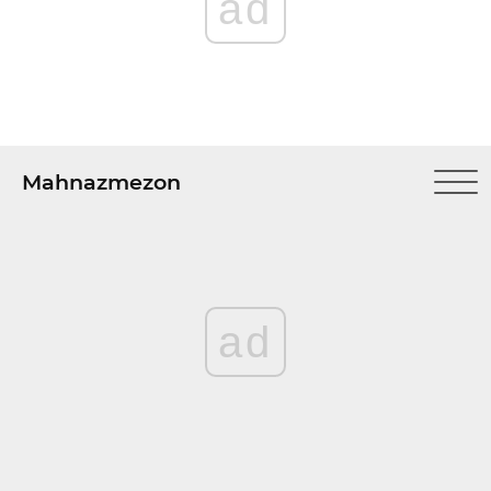
ad
Mahnazmezon
ad