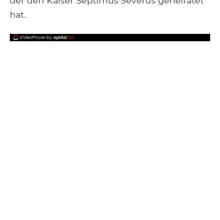
der den Kaiser Septimus Severus geheiratet
hat.