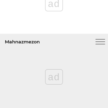
ad
Mahnazmezon
ad