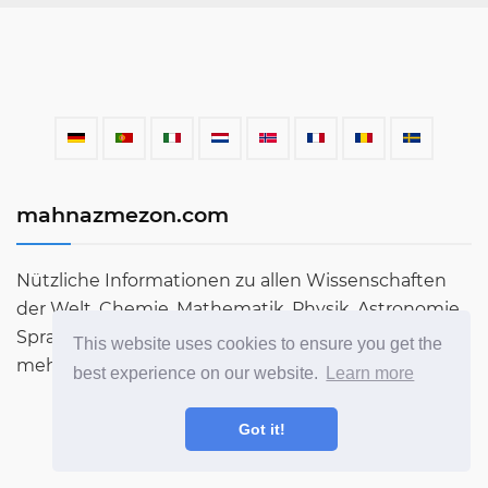
mahnazmezon.com
Nützliche Informationen zu allen Wissenschaften
der Welt. Chemie, Mathematik, Physik, Astronomie,
Sprachen, Literatur und vieles mehr. Erfahren Sie
This website uses cookies to ensure you get the
mehr über die Welt in unserem Blog!
best experience on our website.
Learn more
Got it!