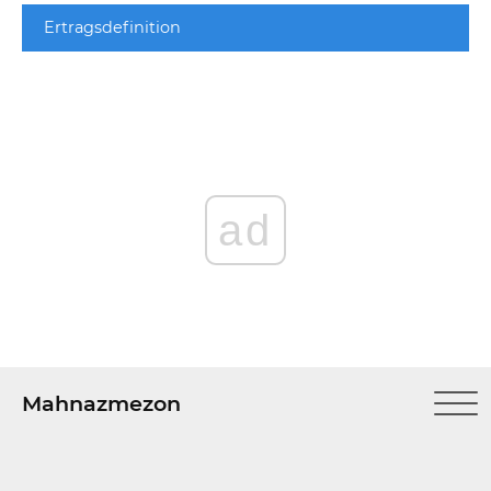
Ertragsdefinition
ad
Mahnazmezon