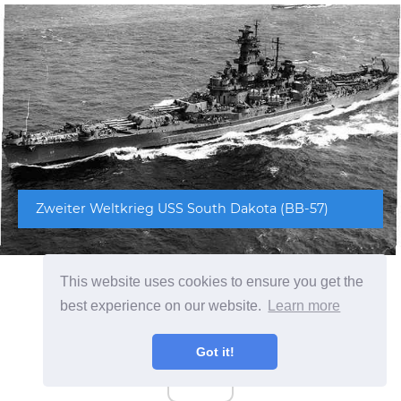
Zweiter Weltkrieg USS South Dakota (BB-57)
This website uses cookies to ensure you get the
best experience on our website.
Learn more
Got it!
ad