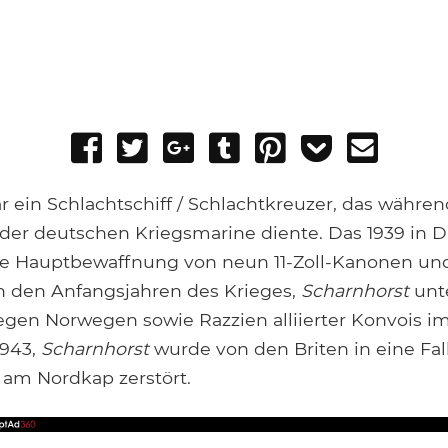
Share
Tweet
Share
Post
Pin
Add
Send
on
on
to
it
to
email
Facebook
Google+
Tumblr
Pocket
 ein Schlachtschiff / Schlachtkreuzer, das währe
 der deutschen Kriegsmarine diente. Das 1939 in Di
ine Hauptbewaffnung von neun 11-Zoll-Kanonen und
In den Anfangsjahren des Krieges,
Scharnhorst
unte
gen Norwegen sowie Razzien alliierter Konvois im
943,
Scharnhorst
wurde von den Briten in eine Fal
t am Nordkap zerstört.