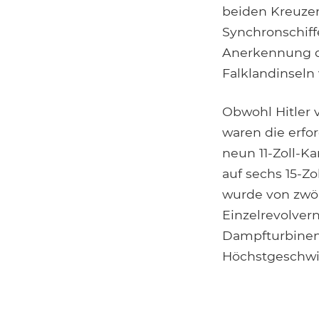
beiden Kreuzer
Synchronschiff
Anerkennung de
Falklandinseln
Obwohl Hitler 
waren die erfo
neun 11-Zoll-Ka
auf sechs 15-Z
wurde von zwöl
Einzelrevolver
Dampfturbinen 
Höchstgeschwin