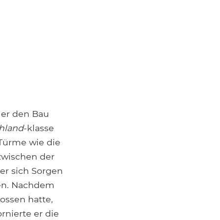
ler den Bau
hland
-klasse
 Türme wie die
 zwischen der
der sich Sorgen
len. Nachdem
ossen hatte,
nierte er die