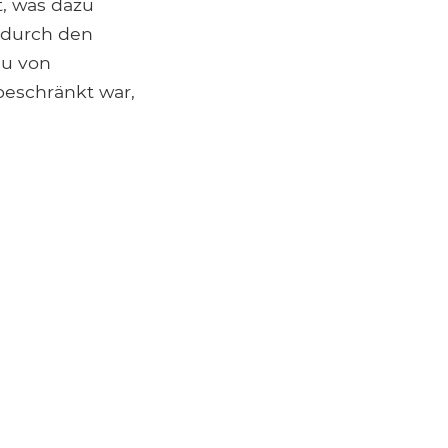
t, was dazu
l durch den
au von
beschränkt war,