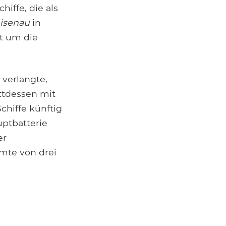
iffe, die als
isenau
in
t um die
 verlangte,
ttdessen mit
chiffe künftig
ptbatterie
er
mmte von drei