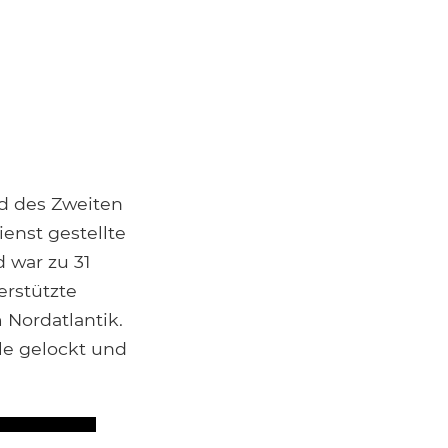
nd des Zweiten
enst gestellte
 war zu 31
rstützte
 Nordatlantik.
le gelockt und