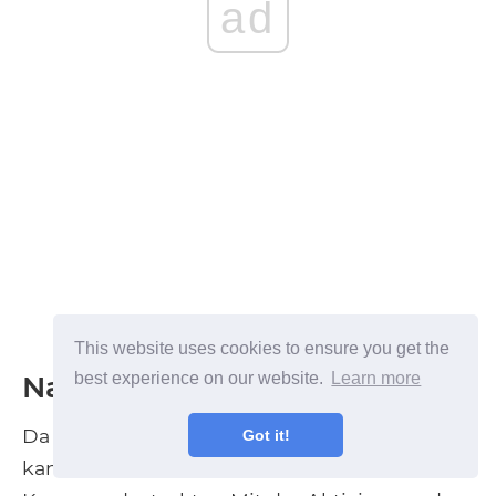
ad
This website uses cookies to ensure you get the
best experience on our website.
Learn more
Nachwirkungen
Da die alliierten Truppen erfolgreich waren,
Got it!
kam es zu Veränderungen in der