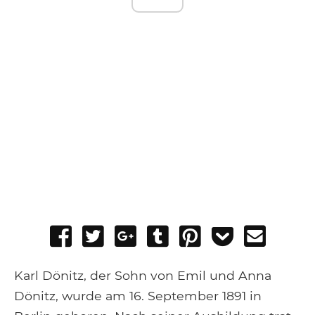
Share
Tweet
Share
Post
Pin
Add
Send
on
on
to
it
to
email
Facebook
Google+
Tumblr
Pocket
Karl Dönitz, der Sohn von Emil und Anna
Dönitz, wurde am 16. September 1891 in