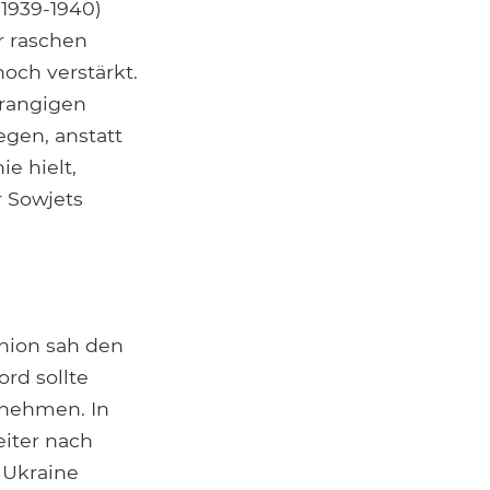
1939-1940)
r raschen
noch verstärkt.
hrangigen
gen, anstatt
ie hielt,
r Sowjets
union sah den
rd sollte
nnehmen. In
iter nach
 Ukraine