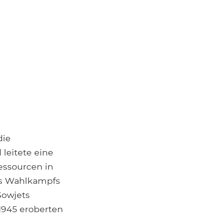
die
leitete eine
essourcen in
es Wahlkampfs
Sowjets
1945 eroberten