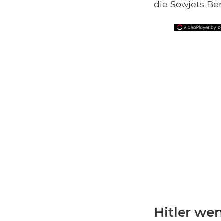
die Sowjets Be
Hitler we