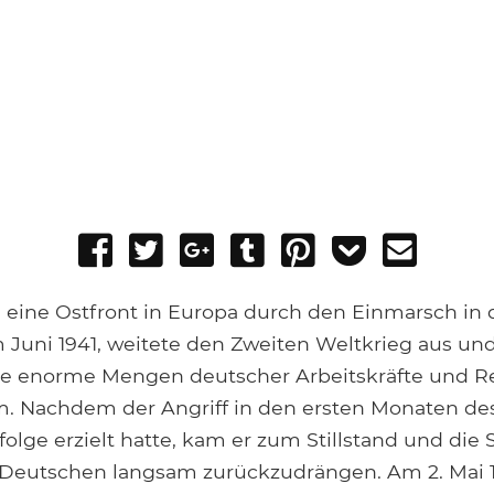
Share
Tweet
Share
Post
Pin
Add
Send
on
on
to
it
to
email
Facebook
Google+
Tumblr
Pocket
e eine Ostfront in Europa durch den Einmarsch in 
 Juni 1941, weitete den Zweiten Weltkrieg aus und 
die enorme Mengen deutscher Arbeitskräfte und R
. Nachdem der Angriff in den ersten Monaten d
folge erzielt hatte, kam er zum Stillstand und die 
 Deutschen langsam zurückzudrängen. Am 2. Mai 