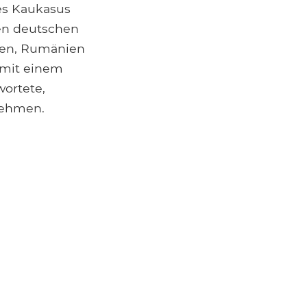
es Kaukasus
nen deutschen
lien, Rumänien
mit einem
wortete,
nehmen.