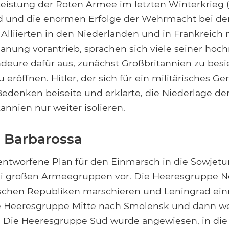
eistung der Roten Armee im letzten Winterkrieg (
d und die enormen Erfolge der Wehrmacht bei de
Alliierten in den Niederlanden und in Frankreich 
Planung vorantrieb, sprachen sich viele seiner hoc
eure dafür aus, zunächst Großbritannien zu besie
 eröffnen. Hitler, der sich für ein militärisches Gen
Bedenken beiseite und erklärte, die Niederlage de
annien nur weiter isolieren.
 Barbarossa
 entworfene Plan für den Einmarsch in die Sowjet
ei großen Armeegruppen vor. Die Heeresgruppe No
ischen Republiken marschieren und Leningrad ei
ie Heeresgruppe Mitte nach Smolensk und dann we
 Die Heeresgruppe Süd wurde angewiesen, in die