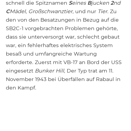
schnell die Spitznamen
S
eines
B
jucken
2
nd
C
Mädel
,
Großschwanztier
, und nur
Tier
. Zu
den von den Besatzungen in Bezug auf die
SB2C-1 vorgebrachten Problemen gehörte,
dass sie unterversorgt war, schlecht gebaut
war, ein fehlerhaftes elektrisches System
besaß und umfangreiche Wartung
erforderte. Zuerst mit VB-17 an Bord der USS
eingesetzt
Bunker Hill
, Der Typ trat am 11.
November 1943 bei Überfällen auf Rabaul in
den Kampf.