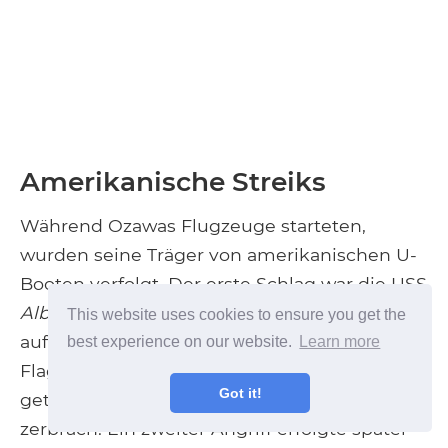
Amerikanische Streiks
Während Ozawas Flugzeuge starteten,
wurden seine Träger von amerikanischen U-
Booten verfolgt. Der erste Schlag war die USS
Albacore
die eine Verbreitung von Torpedos
This website uses cookies to ensure you get the
auf den Träger feuerte
Taiho
. Ozawas
best experience on our website.
Learn more
Flaggschiff,
Taiho
wurde von einem
Got it!
getroffen, der zwei Flugzeugtreibstofftanks
zerbrach. Ein zweiter Angriff erfolgte später