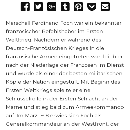
Share
Tweet
Share
Post
Pin
Add
Send
on
on
to
it
to
email
Facebook
Google+
Tumblr
Pocket
Marschall Ferdinand Foch war ein bekannter
französischer Befehlshaber im Ersten
Weltkrieg. Nachdem er während des
Deutsch-Französischen Krieges in die
französische Armee eingetreten war, blieb er
nach der Niederlage der Franzosen im Dienst
und wurde als einer der besten militärischen
Köpfe der Nation eingestuft. Mit Beginn des
Ersten Weltkriegs spielte er eine
Schlüsselrolle in der Ersten Schlacht an der
Marne und stieg bald zum Armeekommando
auf. Im März 1918 erwies sich Foch als
Generalkommandeur an der Westfront, der