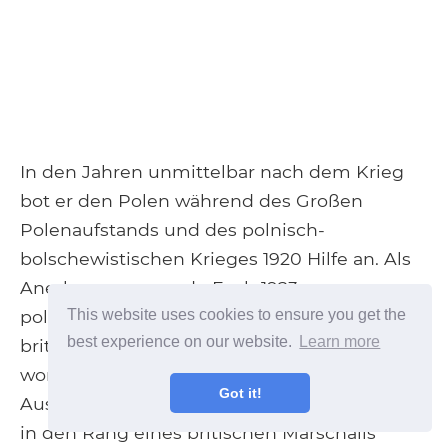
In den Jahren unmittelbar nach dem Krieg
bot er den Polen während des Großen
Polenaufstands und des polnisch-
bolschewistischen Krieges 1920 Hilfe an. Als
Anerkennung wurde Foch 1923 zum
This website uses cookies to ensure you get the
polnischen Marschall ernannt. Da er 1919 zum
best experience on our website.
Learn more
britischen Ehrenfeldmarschall ernannt
worden war, wurde er aufgrund dieser
Got it!
Auszeichnung in drei verschiedenen Ländern
in den Rang eines britischen Marschalls