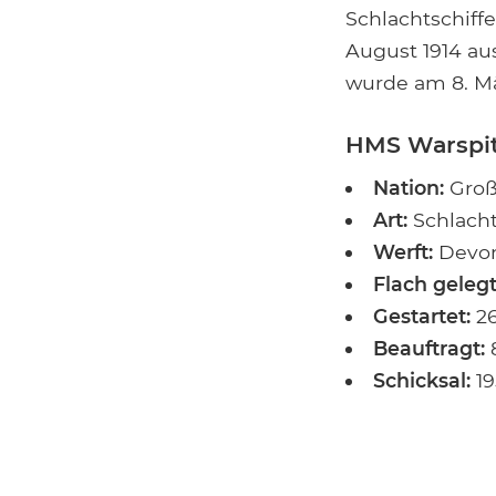
Schlachtschiff
August 1914 aus
wurde am 8. Mär
HMS Warspit
Nation:
Groß
Art:
Schlacht
Werft:
Devon
Flach gelegt
Gestartet:
26
Beauftragt:
8
Schicksal:
19