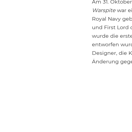
Am 31. Oktober
Warspite
war e
Royal Navy geba
und First Lord
wurde die erst
entworfen wurd
Designer, die 
Änderung gegen