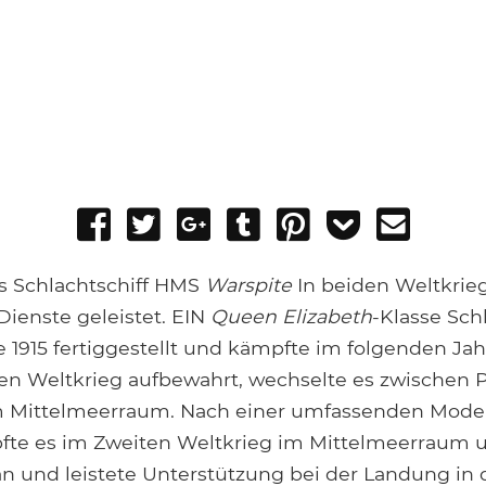
Share
Tweet
Share
Post
Pin
Add
Send
on
on
to
it
to
email
Facebook
Google+
Tumblr
Pocket
as Schlachtschiff HMS
Warspite
In beiden Weltkri
ienste geleistet. EIN
Queen Elizabeth
-Klasse Schl
1915 fertiggestellt und kämpfte im folgenden Jahr
n Weltkrieg aufbewahrt, wechselte es zwischen 
im Mittelmeerraum. Nach einer umfassenden Mode
fte es im Zweiten Weltkrieg im Mittelmeerraum 
n und leistete Unterstützung bei der Landung in