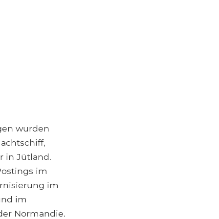
egen wurden
achtschiff,
 in Jütland.
Postings im
rnisierung im
und im
 der Normandie.