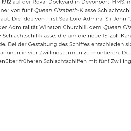
 1912 auf der Royal Dockyard in Devonport, HMS, 
iner von fünf
Queen Elizabeth
-Klasse Schlachtschi
ut. Die Idee von First Sea Lord Admiral Sir John "
 der Admiralität Winston Churchill, dem
Queen Eli
e Schlachtschiffklasse, die um die neue 15-Zoll-K
e. Bei der Gestaltung des Schiffes entschieden si
Kanonen in vier Zwillingstürmen zu montieren. Die
über früheren Schlachtschiffen mit fünf Zwillin