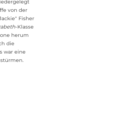
niedergelegt
ffe von der
Jackie" Fisher
zabeth
-Klasse
anone herum
ch die
s war eine
gstürmen.