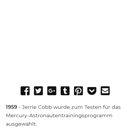
Share
Tweet
Share
Post
Pin
Add
Send
on
on
to
it
to
email
Facebook
Google+
Tumblr
Pocket
1959
- Jerrie Cobb wurde zum Testen für das
Mercury-Astronautentrainingsprogramm
ausgewählt.