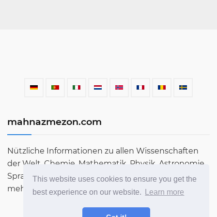
mahnazmezon.com
Nützliche Informationen zu allen Wissenschaften
der Welt. Chemie, Mathematik, Physik, Astronomie,
Sprachen, Literatur und vieles mehr. Erfahren Sie
This website uses cookies to ensure you get the
mehr über die Welt in unserem Blog!
best experience on our website.
Learn more