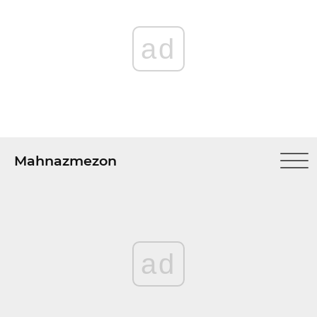
ad
Mahnazmezon
ad