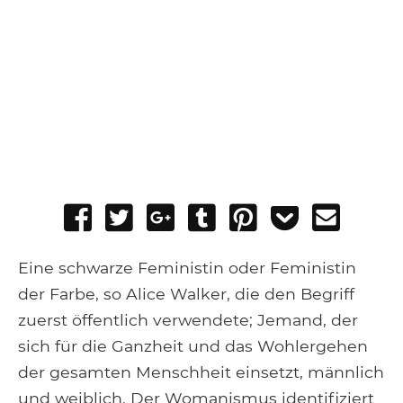
Share
Tweet
Share
Post
Pin
Add
Send
on
on
to
it
to
email
Facebook
Google+
Tumblr
Pocket
Eine schwarze Feministin oder Feministin
der Farbe, so Alice Walker, die den Begriff
zuerst öffentlich verwendete; Jemand, der
sich für die Ganzheit und das Wohlergehen
der gesamten Menschheit einsetzt, männlich
und weiblich. Der Womanismus identifiziert