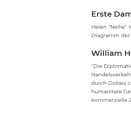
Erste Dam
Helen "Nellie" 
Diagramm der F
William H
"Die Diplomati
Handelsverkehr
durch Dollars c
humanitäre Gefü
kommerzielle Zi