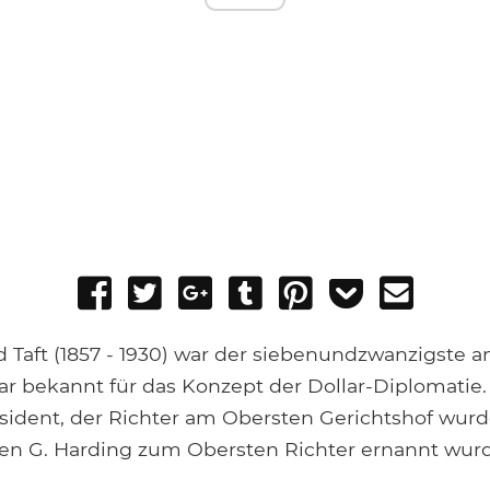
Share
Tweet
Share
Post
Pin
Add
Send
on
on
to
it
to
email
Facebook
Google+
Tumblr
Pocket
 Taft (1857 - 1930) war der siebenundzwanzigste 
war bekannt für das Konzept der Dollar-Diplomatie.
äsident, der Richter am Obersten Gerichtshof wurd
en G. Harding zum Obersten Richter ernannt wur