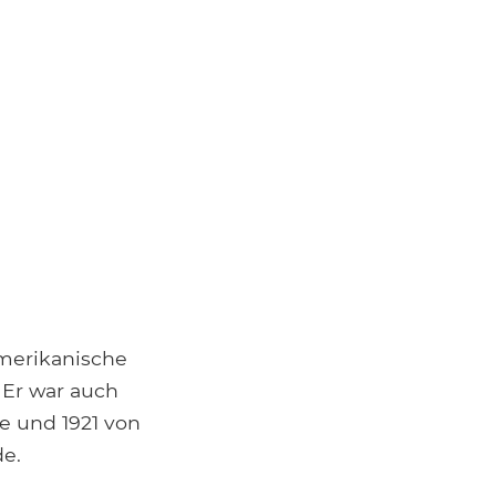
amerikanische
 Er war auch
e und 1921 von
de.