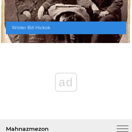
Wilder Bill Hickok
ad
Mahnazmezon