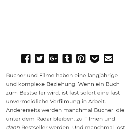
Share
Tweet
Share
Post
Pin
Add
Send
on
on
to
it
to
email
Facebook
Google+
Tumblr
Pocket
Bücher und Filme haben eine langjährige
und komplexe Beziehung. Wenn ein Buch
zum Bestseller wird, ist fast sofort eine fast
unvermeidliche Verfilmung in Arbeit.
Andererseits werden manchmal Bücher, die
unter dem Radar bleiben, zu Filmen und
dann
Bestseller werden. Und manchmal löst