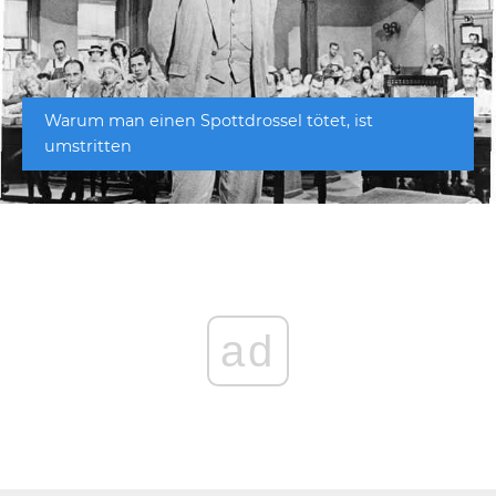
Warum man einen Spottdrossel tötet, ist
umstritten
ad