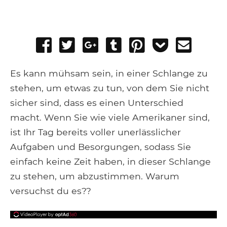
Share
Tweet
Share
Post
Pin
Add
Send
on
on
to
it
to
email
Facebook
Google+
Tumblr
Pocket
Es kann mühsam sein, in einer Schlange zu
stehen, um etwas zu tun, von dem Sie nicht
sicher sind, dass es einen Unterschied
macht. Wenn Sie wie viele Amerikaner sind,
ist Ihr Tag bereits voller unerlässlicher
Aufgaben und Besorgungen, sodass Sie
einfach keine Zeit haben, in dieser Schlange
zu stehen, um abzustimmen. Warum
versuchst du es??