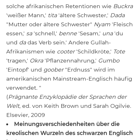
solche afrikanischen Retentionen wie
Buckra
'weißer Mann,'
tita
'ältere Schwester,'
Dada
"Mutter oder ältere Schwester"
Nyam
'Fleisch
essen,'
sa
'schnell,'
benne
'Sesam,'
una
'du
und
da
das Verb sein.' Andere Gullah-
Afrikanismen wie
cooter
'Schildkröte,'
Tote
'tragen,'
Okra
'Pflanzennahrung,'
Gumbo
'Eintopf' und
goober
"Erdnuss" wird im
amerikanischen Mainstream-Englisch häufig
verwendet. "
(
Prägnante Enzyklopädie der Sprachen der
Welt
, ed. von Keith Brown und Sarah Ogilvie.
Elsevier, 2009
Meinungsverschiedenheiten über die
kreolischen Wurzeln des schwarzen Englisch