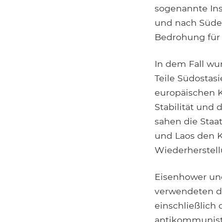
sogenannte Ins
und nach Süde
Bedrohung für 
In dem Fall wu
Teile Südostas
europäischen K
Stabilität und
sahen die Staa
und Laos den 
Wiederherstell
Eisenhower und
verwendeten di
einschließlich
antikommunist