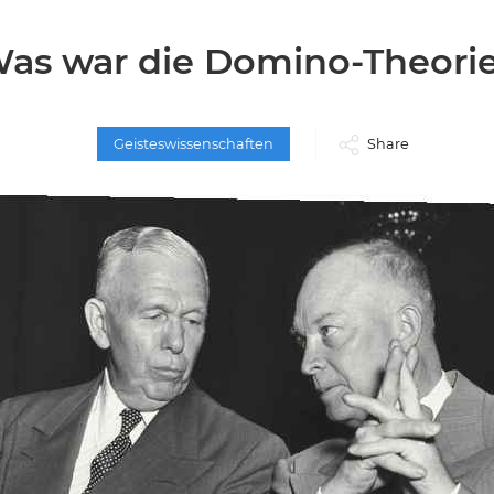
as war die Domino-Theori
Geisteswissenschaften
Share