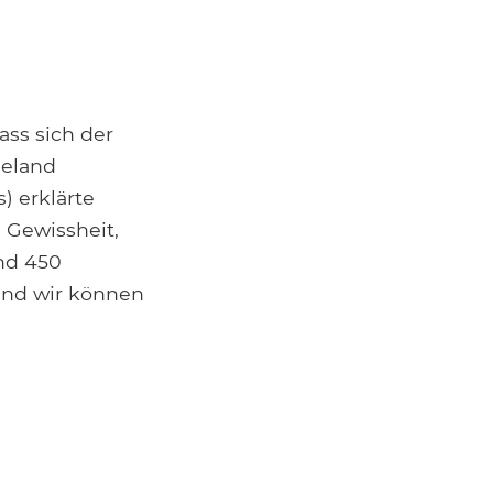
ass sich der
eeland
) erklärte
 Gewissheit,
und 450
und wir können