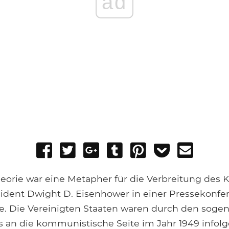
ad
Share
Tweet
Share
Post
Pin
Add
Send
on
on
to
it
to
email
Facebook
Google+
Tumblr
Pocket
eorie war eine Metapher für die Verbreitung de
sident Dwight D. Eisenhower in einer Pressekonfer
te. Die Vereinigten Staaten waren durch den soge
as an die kommunistische Seite im Jahr 1949 infol