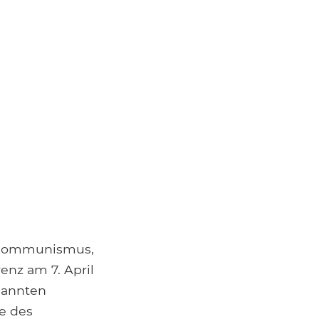
s Kommunismus,
enz am 7. April
nannten
ge des