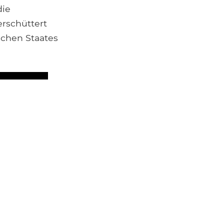
die
erschüttert
chen Staates