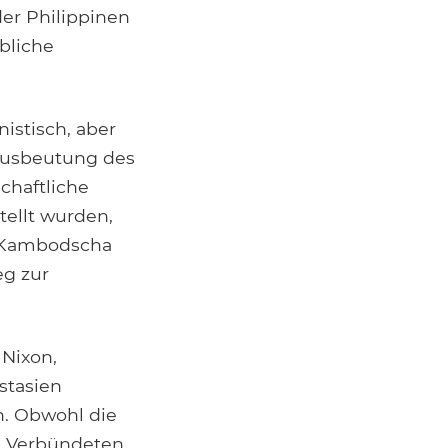
der Philippinen
bliche
istisch, aber
 Ausbeutung des
chaftliche
tellt wurden,
, Kambodscha
eg zur
 Nixon,
stasien
n. Obwohl die
n Verbündeten