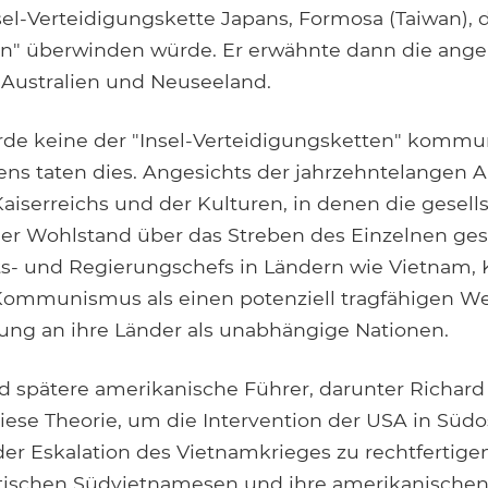
el-Verteidigungskette Japans, Formosa (Taiwan), 
n" überwinden würde. Er erwähnte dann die ange
Australien und Neuseeland.
rde keine der "Insel-Verteidigungsketten" kommun
iens taten dies. Angesichts der jahrzehntelangen
aiserreichs und der Kulturen, in denen die gesells
 der Wohlstand über das Streben des Einzelnen ges
ts- und Regierungschefs in Ländern wie Vietnam
Kommunismus als einen potenziell tragfähigen W
ung an ihre Länder als unabhängige Nationen.
 spätere amerikanische Führer, darunter Richard
ese Theorie, um die Intervention der USA in Südo
 der Eskalation des Vietnamkrieges zu rechtfertige
ischen Südvietnamesen und ihre amerikanische