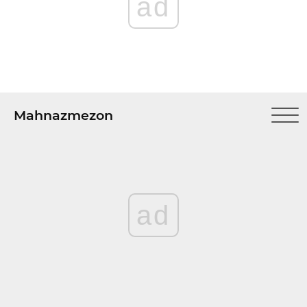
ad
Mahnazmezon
ad