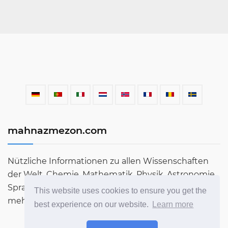
mahnazmezon.com
Nützliche Informationen zu allen Wissenschaften
der Welt. Chemie, Mathematik, Physik, Astronomie,
Sprachen, Literatur und vieles mehr. Erfahren Sie
This website uses cookies to ensure you get the
mehr über die Welt in unserem Blog!
best experience on our website.
Learn more