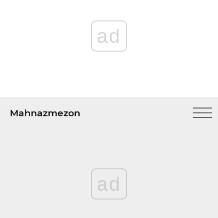
ad
Mahnazmezon
ad