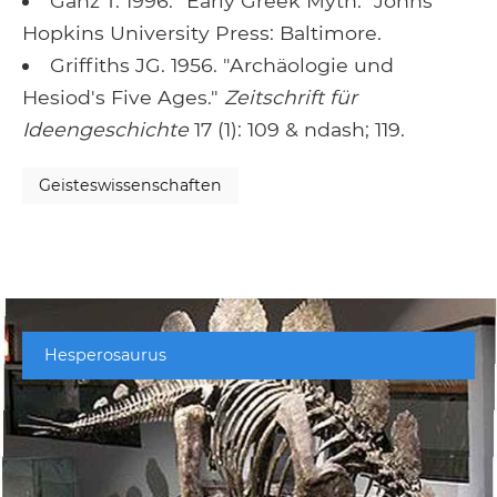
Ganz T. 1996. "Early Greek Myth." Johns
Hopkins University Press: Baltimore.
Griffiths JG. 1956. "Archäologie und
Hesiod's Five Ages."
Zeitschrift für
Ideengeschichte
17 (1): 109 & ndash; 119.
Geisteswissenschaften
Hesperosaurus