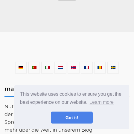
mahnazmezon.com
This website uses cookies to ensure you get the
best experience on our website.
Learn more
Nützliche Informationen zu allen Wissenschaften
der Welt. Chemie, Mathematik, Physik, Astronomie,
Got it!
Sprachen, Literatur und vieles mehr. Erfahren Sie
mehr über die Welt in unserem Blog!