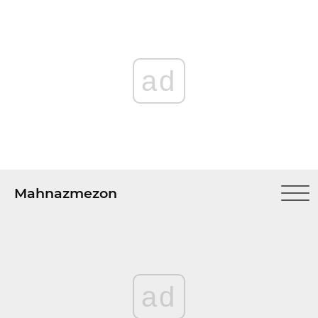
ad
Mahnazmezon
ad