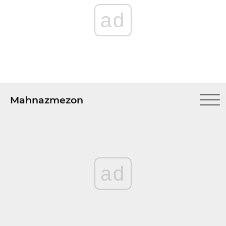
ad
Mahnazmezon
ad