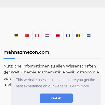
mahnazmezon.com
Nützliche Informationen zu allen Wissenschaften
der Welt. Chemie, Mathematik, Physik, Astronomie,
Sprachen, Literatur und vieles mehr. Erfahren Sie
This website uses cookies to ensure you get the
mehr über die Welt in unserem Blog!
best experience on our website.
Learn more
Got it!