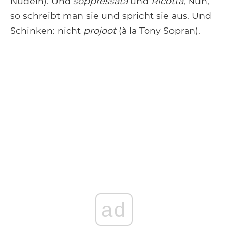
Nudeln). Und
soppressata
und
Ricotta
, Nun,
so schreibt man sie und spricht sie aus. Und
Schinken: nicht
projoot
(à la Tony Sopran).
ad