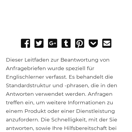
Share
Tweet
Share
Post
Pin
Add
Send
on
on
to
it
to
email
Facebook
Google+
Tumblr
Pocket
Dieser Leitfaden zur Beantwortung von
Anfragebriefen wurde speziell für
Englischlerner verfasst. Es behandelt die
Standardstruktur und -phrasen, die in den
Antworten verwendet werden. Anfragen
treffen ein, um weitere Informationen zu
einem Produkt oder einer Dienstleistung
anzufordern. Die Schnelligkeit, mit der Sie
antworten, sowie Ihre Hilfsbereitschaft bei